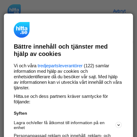
Hitta.se
Avbryt
Verifiera ditt företag
Bättre innehåll och tjänster med
Gör som
69 546
företag
- ta kontroll över din
hjälp av cookies
företagssida på hitta.se och syns bättre mot
kunder i ditt närområde. Helt kostnadsfritt.
Vi och våra
tredjepartsleverantörer
(122) samlar
information med hjälp av cookies och
enhetsidentifierare då du besöker vår sajt. Med hjälp
av informationen kan vi utveckla vårt innehåll och våra
tjänster.
Uppdatera din företagsinformation
Hitta.se och dess partners kräver samtycke för
Svara på och hantera dina omdömen
följande:
Syften
Gå vidare
Lagra och/eller få åtkomst till information på en
enhet
Personanpassad reklam och innehåll, reklam- och