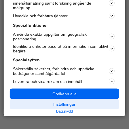
innehållsmätning samt forskning angående
Har du redan verifierat ditt företag?
Logga in
målgrupp
Utveckla och förbättra tjänster
Specialfunktioner
Varje vecka besöker du och
4 miljoner
andra
Använda exakta uppgifter om geografisk
positionering
härliga användare oss för att hitta rätt lokal
information om företag, privatpersoner och
Identifiera enheter baserat på information som aktivt
platser.
begärs
Specialsyften
Säkerställa säkerhet, förhindra och upptäcka
bedrägerier samt åtgärda fel
Leverera och visa reklam och innehåll
Godkänn alla
Inställningar
Dataskydd