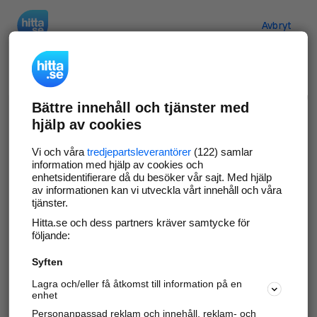
Hitta.se
Avbryt
Verifiera ditt företag
Bättre innehåll och tjänster med
Gör som
69 569
företag
- ta kontroll över din
hjälp av cookies
företagssida på hitta.se och syns bättre mot
kunder i ditt närområde. Helt kostnadsfritt.
Vi och våra
tredjepartsleverantörer
(122) samlar
information med hjälp av cookies och
enhetsidentifierare då du besöker vår sajt. Med hjälp
av informationen kan vi utveckla vårt innehåll och våra
tjänster.
Uppdatera din företagsinformation
Hitta.se och dess partners kräver samtycke för
Svara på och hantera dina omdömen
följande:
Syften
Gå vidare
Lagra och/eller få åtkomst till information på en
enhet
Personanpassad reklam och innehåll, reklam- och