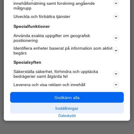
innehållsmätning samt forskning angående
Har du redan verifierat ditt företag?
Logga in
målgrupp
Utveckla och förbättra tjänster
Specialfunktioner
Varje vecka besöker du och
4 miljoner
andra
Använda exakta uppgifter om geografisk
positionering
härliga användare oss för att hitta rätt lokal
information om företag, privatpersoner och
Identifiera enheter baserat på information som aktivt
platser.
begärs
Specialsyften
Säkerställa säkerhet, förhindra och upptäcka
bedrägerier samt åtgärda fel
Leverera och visa reklam och innehåll
Godkänn alla
Inställningar
Dataskydd