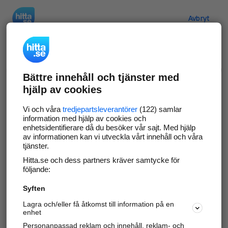
Hitta.se
Avbryt
Verifiera ditt företag
Bättre innehåll och tjänster med
Gör som
69 573
företag
- ta kontroll över din
hjälp av cookies
företagssida på hitta.se och syns bättre mot
kunder i ditt närområde. Helt kostnadsfritt.
Vi och våra
tredjepartsleverantörer
(122) samlar
information med hjälp av cookies och
enhetsidentifierare då du besöker vår sajt. Med hjälp
av informationen kan vi utveckla vårt innehåll och våra
tjänster.
Uppdatera din företagsinformation
Hitta.se och dess partners kräver samtycke för
Svara på och hantera dina omdömen
följande:
Syften
Gå vidare
Lagra och/eller få åtkomst till information på en
enhet
Personanpassad reklam och innehåll, reklam- och