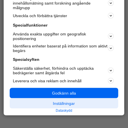
innehållsmätning samt forskning angående
Har du redan verifierat ditt företag?
Logga in
målgrupp
Utveckla och förbättra tjänster
Specialfunktioner
Varje vecka besöker du och
4 miljoner
andra
Använda exakta uppgifter om geografisk
positionering
härliga användare oss för att hitta rätt lokal
information om företag, privatpersoner och
Identifiera enheter baserat på information som aktivt
platser.
begärs
Specialsyften
Säkerställa säkerhet, förhindra och upptäcka
bedrägerier samt åtgärda fel
Leverera och visa reklam och innehåll
Godkänn alla
Inställningar
Dataskydd