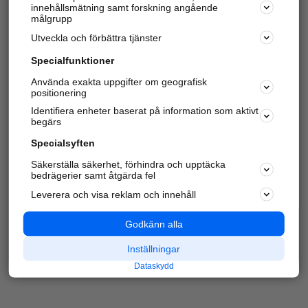
innehållsmätning samt forskning angående
Har du redan verifierat ditt företag?
Logga in
målgrupp
Utveckla och förbättra tjänster
Specialfunktioner
Varje vecka besöker du och
4 miljoner
andra
Använda exakta uppgifter om geografisk
positionering
härliga användare oss för att hitta rätt lokal
information om företag, privatpersoner och
Identifiera enheter baserat på information som aktivt
platser.
begärs
Specialsyften
Säkerställa säkerhet, förhindra och upptäcka
bedrägerier samt åtgärda fel
Leverera och visa reklam och innehåll
Godkänn alla
Inställningar
Dataskydd