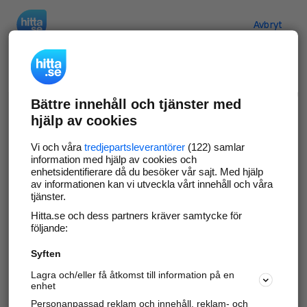
Hitta.se
Avbryt
Verifiera ditt företag
Bättre innehåll och tjänster med
Gör som
69 529
företag
- ta kontroll över din
hjälp av cookies
företagssida på hitta.se och syns bättre mot
kunder i ditt närområde. Helt kostnadsfritt.
Vi och våra
tredjepartsleverantörer
(122) samlar
information med hjälp av cookies och
enhetsidentifierare då du besöker vår sajt. Med hjälp
av informationen kan vi utveckla vårt innehåll och våra
tjänster.
Uppdatera din företagsinformation
Hitta.se och dess partners kräver samtycke för
Svara på och hantera dina omdömen
följande:
Syften
Gå vidare
Lagra och/eller få åtkomst till information på en
enhet
Personanpassad reklam och innehåll, reklam- och