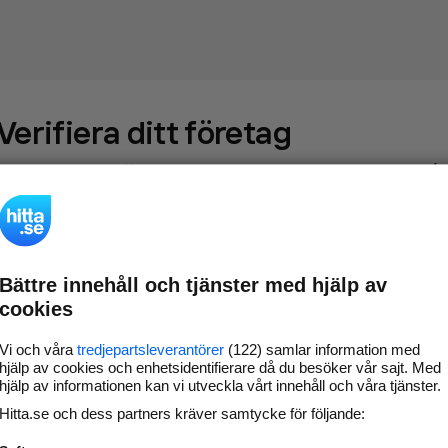
Verifiera ditt företag
Gör som
69 550
företag
- ta kontroll över din företagssida på
hitta.se och syns bättre mot kunder i ditt närområde. Helt
kostnadsfritt.
Bättre innehåll och tjänster med hjälp av
Uppdatera din
Svara på och hantera dina
cookies
företagsinformation
omdömen
Gå vidare
Vi och våra
tredjepartsleverantörer
(122) samlar information med
hjälp av cookies och enhetsidentifierare då du besöker vår sajt. Med
hjälp av informationen kan vi utveckla vårt innehåll och våra tjänster.
Hitta.se och dess partners kräver samtycke för följande:
Har du redan verifierat ditt företag?
Logga in