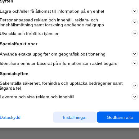
Syften
Lagra och/eller få åtkomst till information på en enhet
Personanpassad reklam och innehåll, reklam- och
innehållsmätning samt forskning angående målgrupp
Varje vecka besöker du och
4 miljoner
andra härliga användar
Utveckla och förbättra tjänster
oss för att hitta rätt lokal information om företag,
privatpersoner och platser.
Specialfunktioner
Använda exakta uppgifter om geografisk positionering
Identifiera enheter baserat på information som aktivt begärs
Specialsyften
Säkerställa säkerhet, förhindra och upptäcka bedrägerier samt
åtgärda fel
Leverera och visa reklam och innehåll
Dataskydd
Inställningar
Godkänn alla