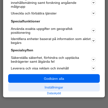
innehållsmätning samt forskning angående
Har du redan verifierat ditt företag?
Logga in
målgrupp
Utveckla och förbättra tjänster
Specialfunktioner
Varje vecka besöker du och
4 miljoner
andra
Använda exakta uppgifter om geografisk
positionering
härliga användare oss för att hitta rätt lokal
information om företag, privatpersoner och
Identifiera enheter baserat på information som aktivt
platser.
begärs
Specialsyften
Säkerställa säkerhet, förhindra och upptäcka
bedrägerier samt åtgärda fel
Leverera och visa reklam och innehåll
Godkänn alla
Inställningar
Dataskydd