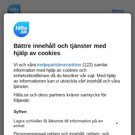
Hitta.se
Avbryt
Verifiera ditt företag
Bättre innehåll och tjänster med
Gör som
69 574
företag
- ta kontroll över din
hjälp av cookies
företagssida på hitta.se och syns bättre mot
kunder i ditt närområde. Helt kostnadsfritt.
Vi och våra
tredjepartsleverantörer
(122) samlar
information med hjälp av cookies och
enhetsidentifierare då du besöker vår sajt. Med hjälp
av informationen kan vi utveckla vårt innehåll och våra
tjänster.
Uppdatera din företagsinformation
Hitta.se och dess partners kräver samtycke för
Svara på och hantera dina omdömen
följande:
Syften
Gå vidare
Lagra och/eller få åtkomst till information på en
enhet
Personanpassad reklam och innehåll, reklam- och