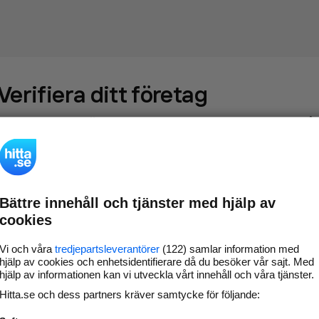
Verifiera ditt företag
Gör som
69 549
företag
- ta kontroll över din företagssida på
hitta.se och syns bättre mot kunder i ditt närområde. Helt
kostnadsfritt.
Bättre innehåll och tjänster med hjälp av
Uppdatera din
Svara på och hantera dina
cookies
företagsinformation
omdömen
Gå vidare
Vi och våra
tredjepartsleverantörer
(122) samlar information med
hjälp av cookies och enhetsidentifierare då du besöker vår sajt. Med
hjälp av informationen kan vi utveckla vårt innehåll och våra tjänster.
Hitta.se och dess partners kräver samtycke för följande:
Har du redan verifierat ditt företag?
Logga in