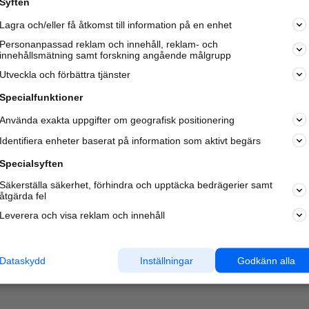
Syften
Lagra och/eller få åtkomst till information på en enhet
Personanpassad reklam och innehåll, reklam- och
innehållsmätning samt forskning angående målgrupp
Varje vecka besöker du och
4 miljoner
andra härliga användar
Utveckla och förbättra tjänster
oss för att hitta rätt lokal information om företag,
privatpersoner och platser.
Specialfunktioner
Använda exakta uppgifter om geografisk positionering
Identifiera enheter baserat på information som aktivt begärs
Specialsyften
Säkerställa säkerhet, förhindra och upptäcka bedrägerier samt
åtgärda fel
Leverera och visa reklam och innehåll
Dataskydd
Inställningar
Godkänn alla