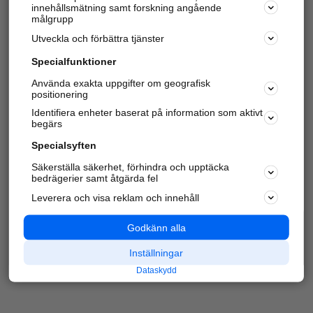
innehållsmätning samt forskning angående
Har du redan verifierat ditt företag?
Logga in
målgrupp
Utveckla och förbättra tjänster
Specialfunktioner
Varje vecka besöker du och
4 miljoner
andra
Använda exakta uppgifter om geografisk
positionering
härliga användare oss för att hitta rätt lokal
information om företag, privatpersoner och
Identifiera enheter baserat på information som aktivt
platser.
begärs
Specialsyften
Säkerställa säkerhet, förhindra och upptäcka
bedrägerier samt åtgärda fel
Leverera och visa reklam och innehåll
Godkänn alla
Inställningar
Dataskydd