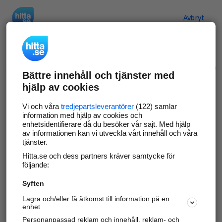
Hitta.se
Avbryt
Verifiera ditt företag
Bättre innehåll och tjänster med
Gör som
69 551
företag
- ta kontroll över din
hjälp av cookies
företagssida på hitta.se och syns bättre mot
kunder i ditt närområde. Helt kostnadsfritt.
Vi och våra
tredjepartsleverantörer
(122) samlar
information med hjälp av cookies och
enhetsidentifierare då du besöker vår sajt. Med hjälp
av informationen kan vi utveckla vårt innehåll och våra
tjänster.
Uppdatera din företagsinformation
Hitta.se och dess partners kräver samtycke för
Svara på och hantera dina omdömen
följande:
Syften
Gå vidare
Lagra och/eller få åtkomst till information på en
enhet
Personanpassad reklam och innehåll, reklam- och