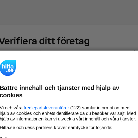
Verifiera ditt företag
Gör som
69 568
företag
- ta kontroll över din företagssida på
hitta.se och syns bättre mot kunder i ditt närområde. Helt
kostnadsfritt.
Bättre innehåll och tjänster med hjälp av
Uppdatera din
Svara på och hantera dina
cookies
företagsinformation
omdömen
Gå vidare
Vi och våra
tredjepartsleverantörer
(122) samlar information med
hjälp av cookies och enhetsidentifierare då du besöker vår sajt. Med
hjälp av informationen kan vi utveckla vårt innehåll och våra tjänster.
Hitta.se och dess partners kräver samtycke för följande:
Har du redan verifierat ditt företag?
Logga in