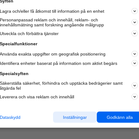
Syften
Lagra och/eller få åtkomst till information på en enhet
Personanpassad reklam och innehåll, reklam- och
innehållsmätning samt forskning angående målgrupp
Varje vecka besöker du och
4 miljoner
andra härliga användar
Utveckla och förbättra tjänster
oss för att hitta rätt lokal information om företag,
privatpersoner och platser.
Specialfunktioner
Använda exakta uppgifter om geografisk positionering
Identifiera enheter baserat på information som aktivt begärs
Specialsyften
Säkerställa säkerhet, förhindra och upptäcka bedrägerier samt
åtgärda fel
Leverera och visa reklam och innehåll
Dataskydd
Inställningar
Godkänn alla