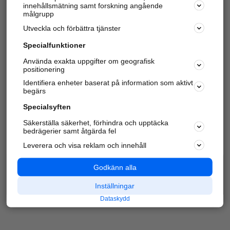
innehållsmätning samt forskning angående
Har du redan verifierat ditt företag?
Logga in
målgrupp
Utveckla och förbättra tjänster
Specialfunktioner
Varje vecka besöker du och
4 miljoner
andra
Använda exakta uppgifter om geografisk
positionering
härliga användare oss för att hitta rätt lokal
information om företag, privatpersoner och
Identifiera enheter baserat på information som aktivt
platser.
begärs
Specialsyften
Säkerställa säkerhet, förhindra och upptäcka
bedrägerier samt åtgärda fel
Leverera och visa reklam och innehåll
Godkänn alla
Inställningar
Dataskydd