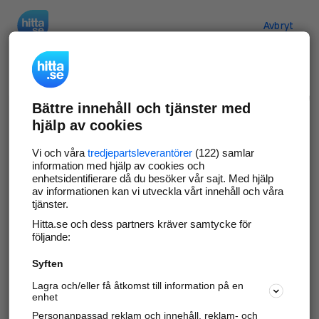
Hitta.se
Avbryt
Verifiera ditt företag
Bättre innehåll och tjänster med
Gör som
69 572
företag
- ta kontroll över din
hjälp av cookies
företagssida på hitta.se och syns bättre mot
kunder i ditt närområde. Helt kostnadsfritt.
Vi och våra
tredjepartsleverantörer
(122) samlar
information med hjälp av cookies och
enhetsidentifierare då du besöker vår sajt. Med hjälp
av informationen kan vi utveckla vårt innehåll och våra
tjänster.
Uppdatera din företagsinformation
Hitta.se och dess partners kräver samtycke för
Svara på och hantera dina omdömen
följande:
Syften
Gå vidare
Lagra och/eller få åtkomst till information på en
enhet
Personanpassad reklam och innehåll, reklam- och