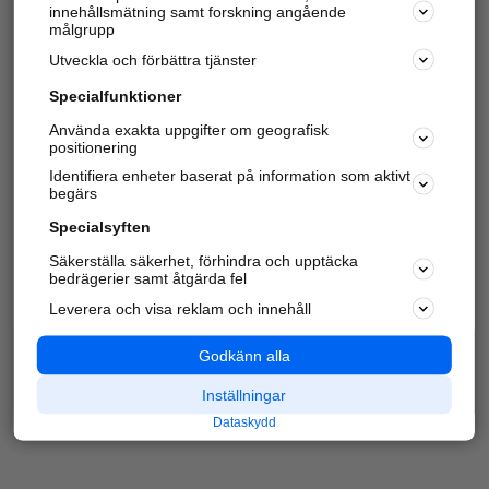
innehållsmätning samt forskning angående
Har du redan verifierat ditt företag?
Logga in
målgrupp
Utveckla och förbättra tjänster
Specialfunktioner
Varje vecka besöker du och
4 miljoner
andra
Använda exakta uppgifter om geografisk
positionering
härliga användare oss för att hitta rätt lokal
information om företag, privatpersoner och
Identifiera enheter baserat på information som aktivt
platser.
begärs
Specialsyften
Säkerställa säkerhet, förhindra och upptäcka
bedrägerier samt åtgärda fel
Leverera och visa reklam och innehåll
Godkänn alla
Inställningar
Dataskydd