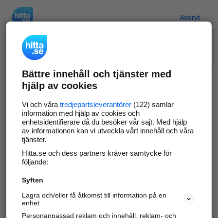
Hitta.se
Avbryt
Verifiera ditt företag
Bättre innehåll och tjänster med
Gör som
69 549
företag
- ta kontroll över din
hjälp av cookies
företagssida på hitta.se och syns bättre mot
kunder i ditt närområde. Helt kostnadsfritt.
Vi och våra
tredjepartsleverantörer
(122) samlar
information med hjälp av cookies och
enhetsidentifierare då du besöker vår sajt. Med hjälp
av informationen kan vi utveckla vårt innehåll och våra
tjänster.
Uppdatera din företagsinformation
Hitta.se och dess partners kräver samtycke för
Svara på och hantera dina omdömen
följande:
Syften
Gå vidare
Lagra och/eller få åtkomst till information på en
enhet
Personanpassad reklam och innehåll, reklam- och