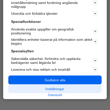
innehållsmätning samt forskning angående
Har du redan verifierat ditt företag?
Logga in
målgrupp
Utveckla och förbättra tjänster
Specialfunktioner
Varje vecka besöker du och
4 miljoner
andra
Använda exakta uppgifter om geografisk
positionering
härliga användare oss för att hitta rätt lokal
information om företag, privatpersoner och
Identifiera enheter baserat på information som aktivt
platser.
begärs
Specialsyften
Säkerställa säkerhet, förhindra och upptäcka
bedrägerier samt åtgärda fel
Leverera och visa reklam och innehåll
Godkänn alla
Inställningar
Dataskydd