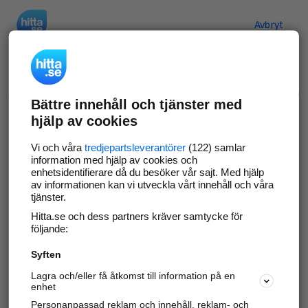
Hitta.se
Avbryt
Verifiera ditt företag
Bättre innehåll och tjänster med
Gör som
69 549
företag
- ta kontroll över din
hjälp av cookies
företagssida på hitta.se och syns bättre mot
kunder i ditt närområde. Helt kostnadsfritt.
Vi och våra
tredjepartsleverantörer
(122) samlar
information med hjälp av cookies och
enhetsidentifierare då du besöker vår sajt. Med hjälp
av informationen kan vi utveckla vårt innehåll och våra
tjänster.
Uppdatera din företagsinformation
Hitta.se och dess partners kräver samtycke för
Svara på och hantera dina omdömen
följande:
Syften
Gå vidare
Lagra och/eller få åtkomst till information på en
enhet
Personanpassad reklam och innehåll, reklam- och