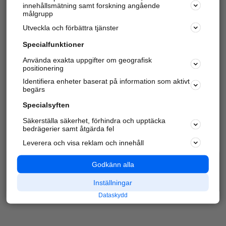
innehållsmätning samt forskning angående
Har du redan verifierat ditt företag?
Logga in
målgrupp
Utveckla och förbättra tjänster
Specialfunktioner
Varje vecka besöker du och
4 miljoner
andra
Använda exakta uppgifter om geografisk
positionering
härliga användare oss för att hitta rätt lokal
information om företag, privatpersoner och
Identifiera enheter baserat på information som aktivt
platser.
begärs
Specialsyften
Säkerställa säkerhet, förhindra och upptäcka
bedrägerier samt åtgärda fel
Leverera och visa reklam och innehåll
Godkänn alla
Inställningar
Dataskydd