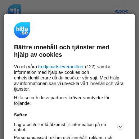
Hitta.se
Avbryt
Verifiera ditt företag
Bättre innehåll och tjänster med
Gör som
69 573
företag
- ta kontroll över din
hjälp av cookies
företagssida på hitta.se och syns bättre mot
kunder i ditt närområde. Helt kostnadsfritt.
Vi och våra
tredjepartsleverantörer
(122) samlar
information med hjälp av cookies och
enhetsidentifierare då du besöker vår sajt. Med hjälp
av informationen kan vi utveckla vårt innehåll och våra
tjänster.
Uppdatera din företagsinformation
Hitta.se och dess partners kräver samtycke för
Svara på och hantera dina omdömen
följande:
Syften
Gå vidare
Lagra och/eller få åtkomst till information på en
enhet
Personanpassad reklam och innehåll, reklam- och