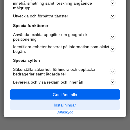
innehållsmätning samt forskning angående
Har du redan verifierat ditt företag?
Logga in
målgrupp
Utveckla och förbättra tjänster
Specialfunktioner
Varje vecka besöker du och
4 miljoner
andra
Använda exakta uppgifter om geografisk
positionering
härliga användare oss för att hitta rätt lokal
information om företag, privatpersoner och
Identifiera enheter baserat på information som aktivt
platser.
begärs
Specialsyften
Säkerställa säkerhet, förhindra och upptäcka
bedrägerier samt åtgärda fel
Leverera och visa reklam och innehåll
Godkänn alla
Inställningar
Dataskydd