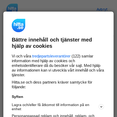
Hitta.se
Avbryt
Verifiera ditt företag
Bättre innehåll och tjänster med
Gör som
69 541
företag
- ta kontroll över din
hjälp av cookies
företagssida på hitta.se och syns bättre mot
kunder i ditt närområde. Helt kostnadsfritt.
Vi och våra
tredjepartsleverantörer
(122) samlar
information med hjälp av cookies och
enhetsidentifierare då du besöker vår sajt. Med hjälp
av informationen kan vi utveckla vårt innehåll och våra
tjänster.
Uppdatera din företagsinformation
Hitta.se och dess partners kräver samtycke för
Svara på och hantera dina omdömen
följande:
Syften
Gå vidare
Lagra och/eller få åtkomst till information på en
enhet
Personanpassad reklam och innehåll, reklam- och