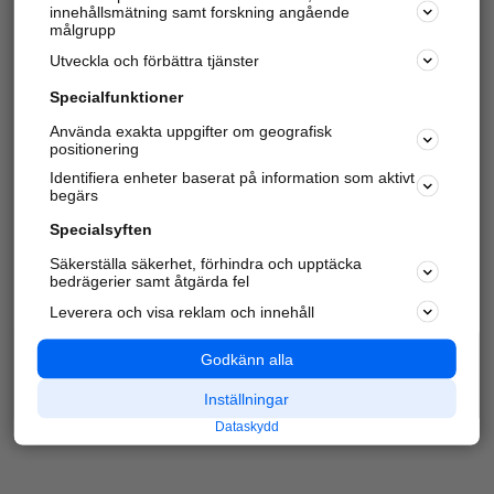
innehållsmätning samt forskning angående
Har du redan verifierat ditt företag?
Logga in
målgrupp
Utveckla och förbättra tjänster
Specialfunktioner
Varje vecka besöker du och
4 miljoner
andra
Använda exakta uppgifter om geografisk
positionering
härliga användare oss för att hitta rätt lokal
information om företag, privatpersoner och
Identifiera enheter baserat på information som aktivt
platser.
begärs
Specialsyften
Säkerställa säkerhet, förhindra och upptäcka
bedrägerier samt åtgärda fel
Leverera och visa reklam och innehåll
Godkänn alla
Inställningar
Dataskydd