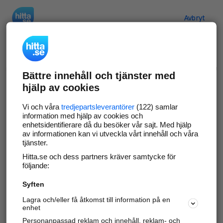
Hitta.se
Avbryt
Verifiera ditt företag
Bättre innehåll och tjänster med
Gör som
69 559
företag
- ta kontroll över din
hjälp av cookies
företagssida på hitta.se och syns bättre mot
kunder i ditt närområde. Helt kostnadsfritt.
Vi och våra
tredjepartsleverantörer
(122) samlar
information med hjälp av cookies och
enhetsidentifierare då du besöker vår sajt. Med hjälp
av informationen kan vi utveckla vårt innehåll och våra
tjänster.
Uppdatera din företagsinformation
Hitta.se och dess partners kräver samtycke för
Svara på och hantera dina omdömen
följande:
Syften
Gå vidare
Lagra och/eller få åtkomst till information på en
enhet
Personanpassad reklam och innehåll, reklam- och