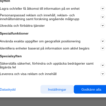
Syften
Lagra och/eller få åtkomst till information på en enhet
Personanpassad reklam och innehåll, reklam- och
innehållsmätning samt forskning angående målgrupp
Varje vecka besöker du och
4 miljoner
andra härliga användar
Utveckla och förbättra tjänster
oss för att hitta rätt lokal information om företag,
privatpersoner och platser.
Specialfunktioner
Använda exakta uppgifter om geografisk positionering
Identifiera enheter baserat på information som aktivt begärs
Specialsyften
Säkerställa säkerhet, förhindra och upptäcka bedrägerier samt
åtgärda fel
Leverera och visa reklam och innehåll
Dataskydd
Inställningar
Godkänn alla