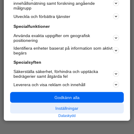
innehållsmätning samt forskning angående
Har du redan verifierat ditt företag?
Logga in
målgrupp
Utveckla och förbättra tjänster
Specialfunktioner
Varje vecka besöker du och
4 miljoner
andra
Använda exakta uppgifter om geografisk
positionering
härliga användare oss för att hitta rätt lokal
information om företag, privatpersoner och
Identifiera enheter baserat på information som aktivt
platser.
begärs
Specialsyften
Säkerställa säkerhet, förhindra och upptäcka
bedrägerier samt åtgärda fel
Leverera och visa reklam och innehåll
Godkänn alla
Inställningar
Dataskydd