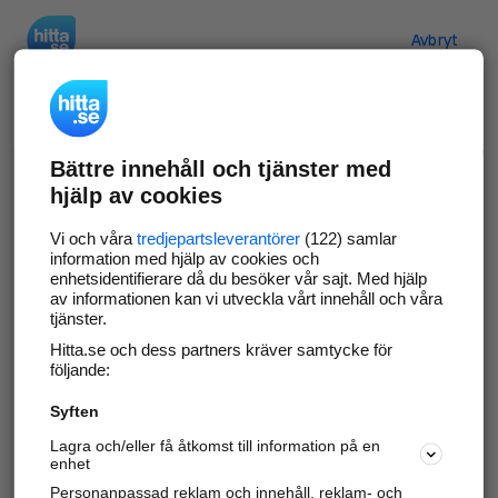
Hitta.se
Avbryt
Verifiera ditt företag
Bättre innehåll och tjänster med
Gör som
69 569
företag
- ta kontroll över din
hjälp av cookies
företagssida på hitta.se och syns bättre mot
kunder i ditt närområde. Helt kostnadsfritt.
Vi och våra
tredjepartsleverantörer
(122) samlar
information med hjälp av cookies och
enhetsidentifierare då du besöker vår sajt. Med hjälp
av informationen kan vi utveckla vårt innehåll och våra
tjänster.
Uppdatera din företagsinformation
Hitta.se och dess partners kräver samtycke för
Svara på och hantera dina omdömen
följande:
Syften
Gå vidare
Lagra och/eller få åtkomst till information på en
enhet
Personanpassad reklam och innehåll, reklam- och