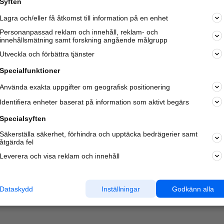
Syften
Lagra och/eller få åtkomst till information på en enhet
Personanpassad reklam och innehåll, reklam- och
innehållsmätning samt forskning angående målgrupp
Varje vecka besöker du och
4 miljoner
andra härliga användar
Utveckla och förbättra tjänster
oss för att hitta rätt lokal information om företag,
privatpersoner och platser.
Specialfunktioner
Använda exakta uppgifter om geografisk positionering
Identifiera enheter baserat på information som aktivt begärs
Specialsyften
Säkerställa säkerhet, förhindra och upptäcka bedrägerier samt
åtgärda fel
Leverera och visa reklam och innehåll
Dataskydd
Inställningar
Godkänn alla