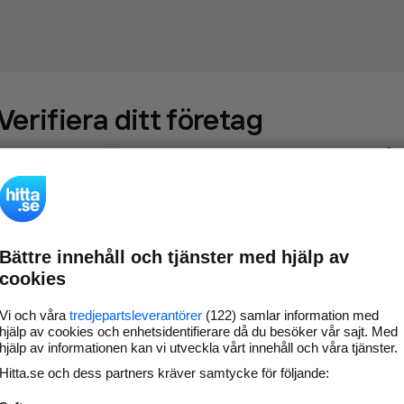
Verifiera ditt företag
Gör som
69 531
företag
- ta kontroll över din företagssida på
hitta.se och syns bättre mot kunder i ditt närområde. Helt
kostnadsfritt.
Bättre innehåll och tjänster med hjälp av
Uppdatera din
Svara på och hantera dina
cookies
företagsinformation
omdömen
Gå vidare
Vi och våra
tredjepartsleverantörer
(122) samlar information med
hjälp av cookies och enhetsidentifierare då du besöker vår sajt. Med
hjälp av informationen kan vi utveckla vårt innehåll och våra tjänster.
Hitta.se och dess partners kräver samtycke för följande:
Har du redan verifierat ditt företag?
Logga in