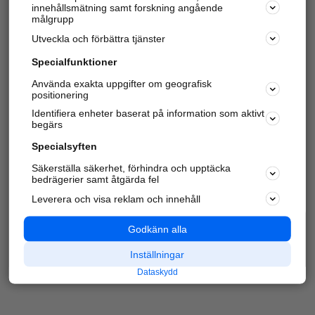
innehållsmätning samt forskning angående
Har du redan verifierat ditt företag?
Logga in
målgrupp
Utveckla och förbättra tjänster
Specialfunktioner
Varje vecka besöker du och
4 miljoner
andra
Använda exakta uppgifter om geografisk
positionering
härliga användare oss för att hitta rätt lokal
information om företag, privatpersoner och
Identifiera enheter baserat på information som aktivt
platser.
begärs
Specialsyften
Säkerställa säkerhet, förhindra och upptäcka
bedrägerier samt åtgärda fel
Leverera och visa reklam och innehåll
Godkänn alla
Inställningar
Dataskydd