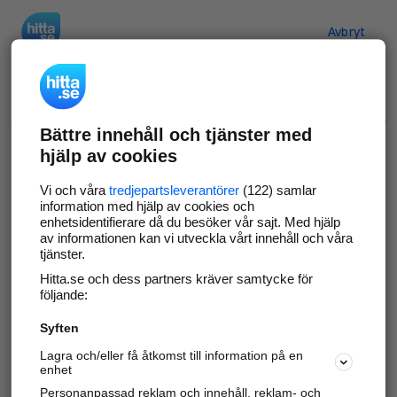
Hitta.se
Avbryt
Verifiera ditt företag
Bättre innehåll och tjänster med
Gör som
69 573
företag
- ta kontroll över din
hjälp av cookies
företagssida på hitta.se och syns bättre mot
kunder i ditt närområde. Helt kostnadsfritt.
Vi och våra
tredjepartsleverantörer
(122) samlar
information med hjälp av cookies och
enhetsidentifierare då du besöker vår sajt. Med hjälp
av informationen kan vi utveckla vårt innehåll och våra
tjänster.
Uppdatera din företagsinformation
Hitta.se och dess partners kräver samtycke för
Svara på och hantera dina omdömen
följande:
Syften
Gå vidare
Lagra och/eller få åtkomst till information på en
enhet
Personanpassad reklam och innehåll, reklam- och