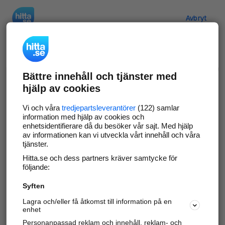
Hitta.se
Avbryt
Verifiera ditt företag
Bättre innehåll och tjänster med
Gör som
69 572
företag
- ta kontroll över din
hjälp av cookies
företagssida på hitta.se och syns bättre mot
kunder i ditt närområde. Helt kostnadsfritt.
Vi och våra
tredjepartsleverantörer
(122) samlar
information med hjälp av cookies och
enhetsidentifierare då du besöker vår sajt. Med hjälp
av informationen kan vi utveckla vårt innehåll och våra
tjänster.
Uppdatera din företagsinformation
Hitta.se och dess partners kräver samtycke för
Svara på och hantera dina omdömen
följande:
Syften
Gå vidare
Lagra och/eller få åtkomst till information på en
enhet
Personanpassad reklam och innehåll, reklam- och