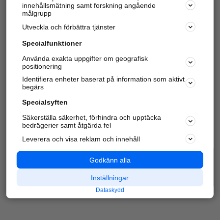
innehållsmätning samt forskning angående
Har du redan verifierat ditt företag?
Logga in
målgrupp
Utveckla och förbättra tjänster
Specialfunktioner
Varje vecka besöker du och
4 miljoner
andra
Använda exakta uppgifter om geografisk
positionering
härliga användare oss för att hitta rätt lokal
information om företag, privatpersoner och
Identifiera enheter baserat på information som aktivt
platser.
begärs
Specialsyften
Säkerställa säkerhet, förhindra och upptäcka
bedrägerier samt åtgärda fel
Leverera och visa reklam och innehåll
Godkänn alla
Inställningar
Dataskydd