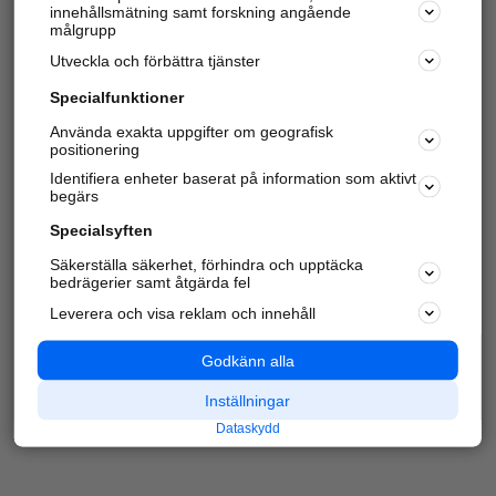
innehållsmätning samt forskning angående
Har du redan verifierat ditt företag?
Logga in
målgrupp
Utveckla och förbättra tjänster
Specialfunktioner
Varje vecka besöker du och
4 miljoner
andra
Använda exakta uppgifter om geografisk
positionering
härliga användare oss för att hitta rätt lokal
information om företag, privatpersoner och
Identifiera enheter baserat på information som aktivt
platser.
begärs
Specialsyften
Säkerställa säkerhet, förhindra och upptäcka
bedrägerier samt åtgärda fel
Leverera och visa reklam och innehåll
Godkänn alla
Inställningar
Dataskydd