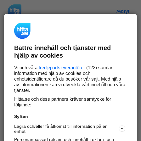
Hitta.se
Avbryt
Verifiera ditt företag
Bättre innehåll och tjänster med
Gör som
69 571
företag
- ta kontroll över din
hjälp av cookies
företagssida på hitta.se och syns bättre mot
kunder i ditt närområde. Helt kostnadsfritt.
Vi och våra
tredjepartsleverantörer
(122) samlar
information med hjälp av cookies och
enhetsidentifierare då du besöker vår sajt. Med hjälp
av informationen kan vi utveckla vårt innehåll och våra
tjänster.
Uppdatera din företagsinformation
Hitta.se och dess partners kräver samtycke för
Svara på och hantera dina omdömen
följande:
Syften
Gå vidare
Lagra och/eller få åtkomst till information på en
enhet
Personanpassad reklam och innehåll, reklam- och