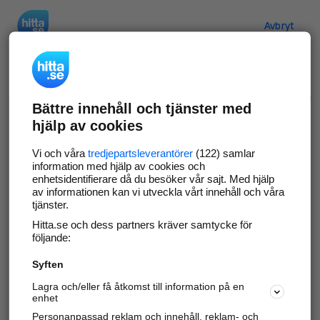
Hitta.se
Avbryt
Verifiera ditt företag
Bättre innehåll och tjänster med
Gör som
69 551
företag
- ta kontroll över din
hjälp av cookies
företagssida på hitta.se och syns bättre mot
kunder i ditt närområde. Helt kostnadsfritt.
Vi och våra
tredjepartsleverantörer
(122) samlar
information med hjälp av cookies och
enhetsidentifierare då du besöker vår sajt. Med hjälp
av informationen kan vi utveckla vårt innehåll och våra
tjänster.
Uppdatera din företagsinformation
Hitta.se och dess partners kräver samtycke för
Svara på och hantera dina omdömen
följande:
Syften
Gå vidare
Lagra och/eller få åtkomst till information på en
enhet
Personanpassad reklam och innehåll, reklam- och