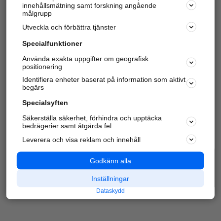
innehållsmätning samt forskning angående
Har du redan verifierat ditt företag?
Logga in
målgrupp
Utveckla och förbättra tjänster
Specialfunktioner
Varje vecka besöker du och
4 miljoner
andra
Använda exakta uppgifter om geografisk
positionering
härliga användare oss för att hitta rätt lokal
information om företag, privatpersoner och
Identifiera enheter baserat på information som aktivt
platser.
begärs
Specialsyften
Säkerställa säkerhet, förhindra och upptäcka
bedrägerier samt åtgärda fel
Leverera och visa reklam och innehåll
Godkänn alla
Inställningar
Dataskydd