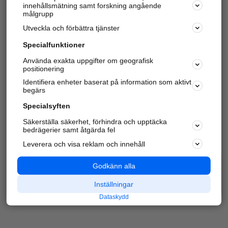
innehållsmätning samt forskning angående
Har du redan verifierat ditt företag?
Logga in
målgrupp
Utveckla och förbättra tjänster
Specialfunktioner
Varje vecka besöker du och
4 miljoner
andra
Använda exakta uppgifter om geografisk
positionering
härliga användare oss för att hitta rätt lokal
information om företag, privatpersoner och
Identifiera enheter baserat på information som aktivt
platser.
begärs
Specialsyften
Säkerställa säkerhet, förhindra och upptäcka
bedrägerier samt åtgärda fel
Leverera och visa reklam och innehåll
Godkänn alla
Inställningar
Dataskydd