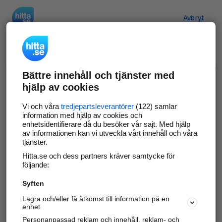
Hitta.se
Avbryt
Verifiera ditt företag
Bättre innehåll och tjänster med
Gör som
69 554
företag
- ta kontroll över din
hjälp av cookies
företagssida på hitta.se och syns bättre mot
kunder i ditt närområde. Helt kostnadsfritt.
Vi och våra
tredjepartsleverantörer
(122) samlar
information med hjälp av cookies och
enhetsidentifierare då du besöker vår sajt. Med hjälp
av informationen kan vi utveckla vårt innehåll och våra
tjänster.
Uppdatera din företagsinformation
Hitta.se och dess partners kräver samtycke för
Svara på och hantera dina omdömen
följande:
Syften
Gå vidare
Lagra och/eller få åtkomst till information på en
enhet
Personanpassad reklam och innehåll, reklam- och