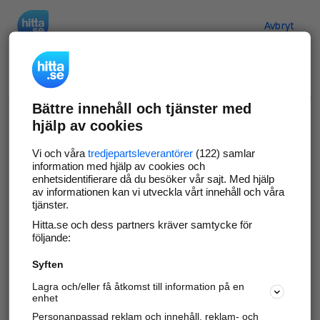
Hitta.se
Avbryt
Verifiera ditt företag
Bättre innehåll och tjänster med
Gör som
69 569
företag
- ta kontroll över din
hjälp av cookies
företagssida på hitta.se och syns bättre mot
kunder i ditt närområde. Helt kostnadsfritt.
Vi och våra
tredjepartsleverantörer
(122) samlar
information med hjälp av cookies och
enhetsidentifierare då du besöker vår sajt. Med hjälp
av informationen kan vi utveckla vårt innehåll och våra
tjänster.
Uppdatera din företagsinformation
Hitta.se och dess partners kräver samtycke för
Svara på och hantera dina omdömen
följande:
Syften
Gå vidare
Lagra och/eller få åtkomst till information på en
enhet
Personanpassad reklam och innehåll, reklam- och