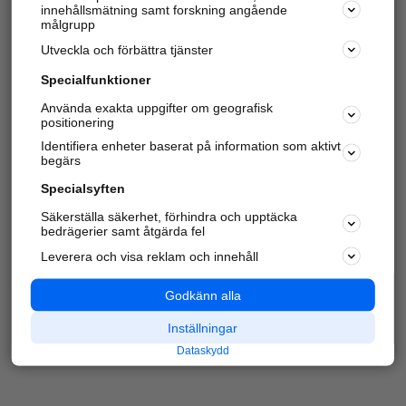
innehållsmätning samt forskning angående
Har du redan verifierat ditt företag?
Logga in
målgrupp
Utveckla och förbättra tjänster
Specialfunktioner
Varje vecka besöker du och
4 miljoner
andra
Använda exakta uppgifter om geografisk
positionering
härliga användare oss för att hitta rätt lokal
information om företag, privatpersoner och
Identifiera enheter baserat på information som aktivt
platser.
begärs
Specialsyften
Säkerställa säkerhet, förhindra och upptäcka
bedrägerier samt åtgärda fel
Leverera och visa reklam och innehåll
Godkänn alla
Inställningar
Dataskydd