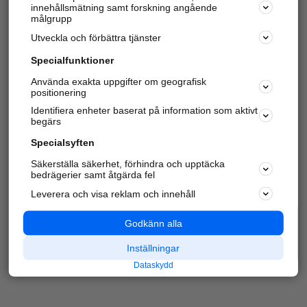
innehållsmätning samt forskning angående
Har du redan verifierat ditt företag?
Logga in
målgrupp
Utveckla och förbättra tjänster
Specialfunktioner
Varje vecka besöker du och
4 miljoner
andra
Använda exakta uppgifter om geografisk
positionering
härliga användare oss för att hitta rätt lokal
information om företag, privatpersoner och
Identifiera enheter baserat på information som aktivt
platser.
begärs
Specialsyften
Säkerställa säkerhet, förhindra och upptäcka
bedrägerier samt åtgärda fel
Leverera och visa reklam och innehåll
Godkänn alla
Inställningar
Dataskydd