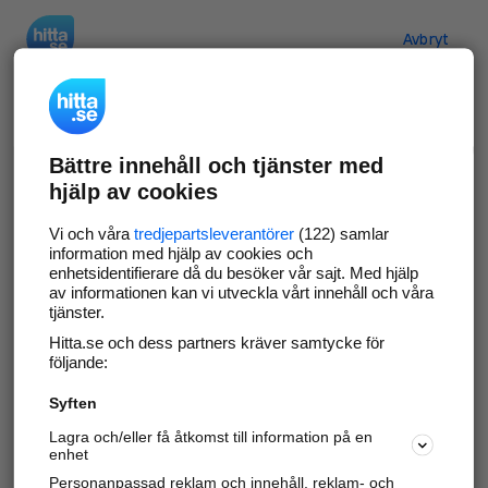
Hitta.se
Avbryt
Verifiera ditt företag
Bättre innehåll och tjänster med
Gör som
69 549
företag
- ta kontroll över din
hjälp av cookies
företagssida på hitta.se och syns bättre mot
kunder i ditt närområde. Helt kostnadsfritt.
Vi och våra
tredjepartsleverantörer
(122) samlar
information med hjälp av cookies och
enhetsidentifierare då du besöker vår sajt. Med hjälp
av informationen kan vi utveckla vårt innehåll och våra
tjänster.
Uppdatera din företagsinformation
Hitta.se och dess partners kräver samtycke för
Svara på och hantera dina omdömen
följande:
Syften
Gå vidare
Lagra och/eller få åtkomst till information på en
enhet
Personanpassad reklam och innehåll, reklam- och