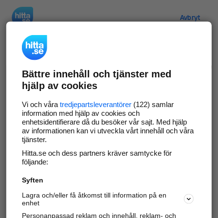
Hitta.se
Avbryt
Verifiera ditt företag
Bättre innehåll och tjänster med
Gör som
69 534
företag
- ta kontroll över din
hjälp av cookies
företagssida på hitta.se och syns bättre mot
kunder i ditt närområde. Helt kostnadsfritt.
Vi och våra
tredjepartsleverantörer
(122) samlar
information med hjälp av cookies och
enhetsidentifierare då du besöker vår sajt. Med hjälp
av informationen kan vi utveckla vårt innehåll och våra
tjänster.
Uppdatera din företagsinformation
Hitta.se och dess partners kräver samtycke för
Svara på och hantera dina omdömen
följande:
Syften
Gå vidare
Lagra och/eller få åtkomst till information på en
enhet
Personanpassad reklam och innehåll, reklam- och