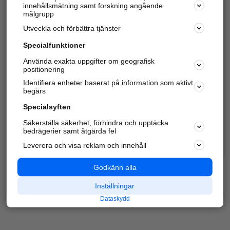
innehållsmätning samt forskning angående
Har du redan verifierat ditt företag?
Logga in
målgrupp
Utveckla och förbättra tjänster
Specialfunktioner
Varje vecka besöker du och
4 miljoner
andra
Använda exakta uppgifter om geografisk
positionering
härliga användare oss för att hitta rätt lokal
information om företag, privatpersoner och
Identifiera enheter baserat på information som aktivt
platser.
begärs
Specialsyften
Säkerställa säkerhet, förhindra och upptäcka
bedrägerier samt åtgärda fel
Leverera och visa reklam och innehåll
Godkänn alla
Inställningar
Dataskydd