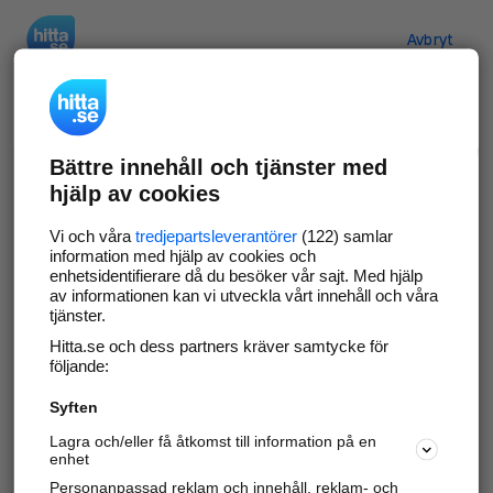
Hitta.se
Avbryt
Verifiera ditt företag
Bättre innehåll och tjänster med
Gör som
69 529
företag
- ta kontroll över din
hjälp av cookies
företagssida på hitta.se och syns bättre mot
kunder i ditt närområde. Helt kostnadsfritt.
Vi och våra
tredjepartsleverantörer
(122) samlar
information med hjälp av cookies och
enhetsidentifierare då du besöker vår sajt. Med hjälp
av informationen kan vi utveckla vårt innehåll och våra
tjänster.
Uppdatera din företagsinformation
Hitta.se och dess partners kräver samtycke för
Svara på och hantera dina omdömen
följande:
Syften
Gå vidare
Lagra och/eller få åtkomst till information på en
enhet
Personanpassad reklam och innehåll, reklam- och