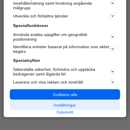
innehållsmätning samt forskning angående
Har du redan verifierat ditt företag?
Logga in
målgrupp
Utveckla och förbättra tjänster
Specialfunktioner
Varje vecka besöker du och
4 miljoner
andra
Använda exakta uppgifter om geografisk
positionering
härliga användare oss för att hitta rätt lokal
information om företag, privatpersoner och
Identifiera enheter baserat på information som aktivt
platser.
begärs
Specialsyften
Säkerställa säkerhet, förhindra och upptäcka
bedrägerier samt åtgärda fel
Leverera och visa reklam och innehåll
Godkänn alla
Inställningar
Dataskydd