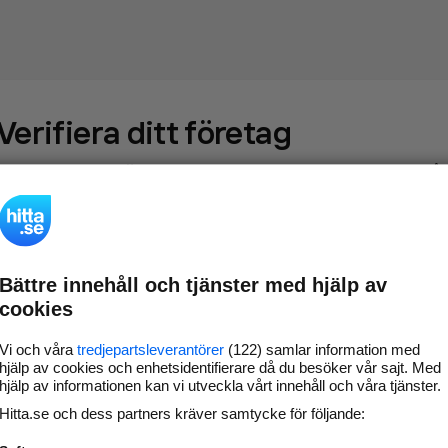
Verifiera ditt företag
Gör som
69 530
företag
- ta kontroll över din företagssida på
hitta.se och syns bättre mot kunder i ditt närområde. Helt
kostnadsfritt.
Bättre innehåll och tjänster med hjälp av
Uppdatera din
Svara på och hantera dina
cookies
företagsinformation
omdömen
Gå vidare
Vi och våra
tredjepartsleverantörer
(122) samlar information med
hjälp av cookies och enhetsidentifierare då du besöker vår sajt. Med
hjälp av informationen kan vi utveckla vårt innehåll och våra tjänster.
Hitta.se och dess partners kräver samtycke för följande:
Har du redan verifierat ditt företag?
Logga in