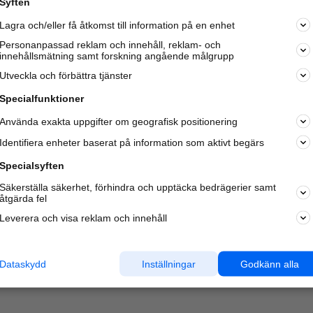
Syften
Lagra och/eller få åtkomst till information på en enhet
Personanpassad reklam och innehåll, reklam- och
innehållsmätning samt forskning angående målgrupp
Varje vecka besöker du och
4 miljoner
andra härliga användar
Utveckla och förbättra tjänster
oss för att hitta rätt lokal information om företag,
privatpersoner och platser.
Specialfunktioner
Använda exakta uppgifter om geografisk positionering
Identifiera enheter baserat på information som aktivt begärs
Specialsyften
Säkerställa säkerhet, förhindra och upptäcka bedrägerier samt
åtgärda fel
Leverera och visa reklam och innehåll
Dataskydd
Inställningar
Godkänn alla