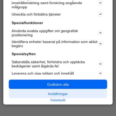
innehållsmätning samt forskning angående
Har du redan verifierat ditt företag?
Logga in
målgrupp
Utveckla och förbättra tjänster
Specialfunktioner
Varje vecka besöker du och
4 miljoner
andra
Använda exakta uppgifter om geografisk
positionering
härliga användare oss för att hitta rätt lokal
information om företag, privatpersoner och
Identifiera enheter baserat på information som aktivt
platser.
begärs
Specialsyften
Säkerställa säkerhet, förhindra och upptäcka
bedrägerier samt åtgärda fel
Leverera och visa reklam och innehåll
Godkänn alla
Inställningar
Dataskydd