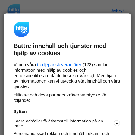
Hitta.se
Avbryt
Verifiera ditt företag
Bättre innehåll och tjänster med
Gör som
69 529
företag
- ta kontroll över din
hjälp av cookies
företagssida på hitta.se och syns bättre mot
kunder i ditt närområde. Helt kostnadsfritt.
Vi och våra
tredjepartsleverantörer
(122) samlar
information med hjälp av cookies och
enhetsidentifierare då du besöker vår sajt. Med hjälp
av informationen kan vi utveckla vårt innehåll och våra
tjänster.
Uppdatera din företagsinformation
Hitta.se och dess partners kräver samtycke för
Svara på och hantera dina omdömen
följande:
Syften
Gå vidare
Lagra och/eller få åtkomst till information på en
enhet
Personanpassad reklam och innehåll, reklam- och