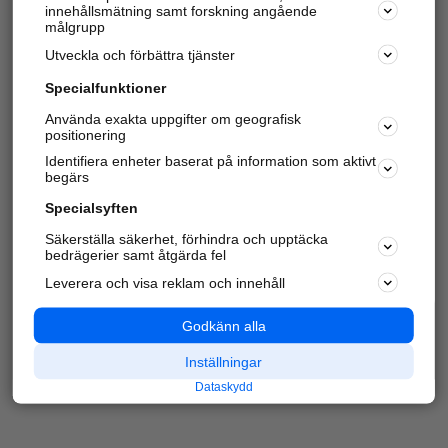
innehållsmätning samt forskning angående
Har du redan verifierat ditt företag?
Logga in
målgrupp
Utveckla och förbättra tjänster
Specialfunktioner
Varje vecka besöker du och
4 miljoner
andra
Använda exakta uppgifter om geografisk
positionering
härliga användare oss för att hitta rätt lokal
information om företag, privatpersoner och
Identifiera enheter baserat på information som aktivt
platser.
begärs
Specialsyften
Säkerställa säkerhet, förhindra och upptäcka
bedrägerier samt åtgärda fel
Leverera och visa reklam och innehåll
Godkänn alla
Inställningar
Dataskydd