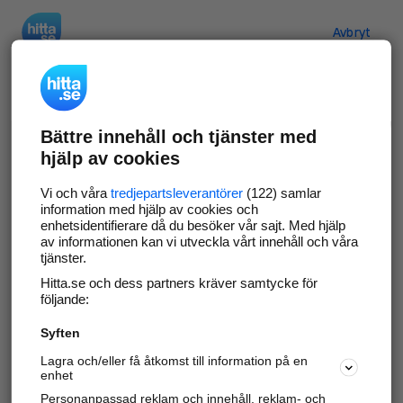
Hitta.se
Avbryt
Verifiera ditt företag
Bättre innehåll och tjänster med
Gör som
69 533
företag
- ta kontroll över din
hjälp av cookies
företagssida på hitta.se och syns bättre mot
kunder i ditt närområde. Helt kostnadsfritt.
Vi och våra
tredjepartsleverantörer
(122) samlar
information med hjälp av cookies och
enhetsidentifierare då du besöker vår sajt. Med hjälp
av informationen kan vi utveckla vårt innehåll och våra
tjänster.
Uppdatera din företagsinformation
Hitta.se och dess partners kräver samtycke för
Svara på och hantera dina omdömen
följande:
Syften
Gå vidare
Lagra och/eller få åtkomst till information på en
enhet
Personanpassad reklam och innehåll, reklam- och