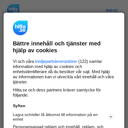
Hitta.se
Avbryt
Verifiera ditt företag
Bättre innehåll och tjänster med
Gör som
69 550
företag
- ta kontroll över din
hjälp av cookies
företagssida på hitta.se och syns bättre mot
kunder i ditt närområde. Helt kostnadsfritt.
Vi och våra
tredjepartsleverantörer
(122) samlar
information med hjälp av cookies och
enhetsidentifierare då du besöker vår sajt. Med hjälp
av informationen kan vi utveckla vårt innehåll och våra
tjänster.
Uppdatera din företagsinformation
Hitta.se och dess partners kräver samtycke för
Svara på och hantera dina omdömen
följande:
Syften
Gå vidare
Lagra och/eller få åtkomst till information på en
enhet
Personanpassad reklam och innehåll, reklam- och