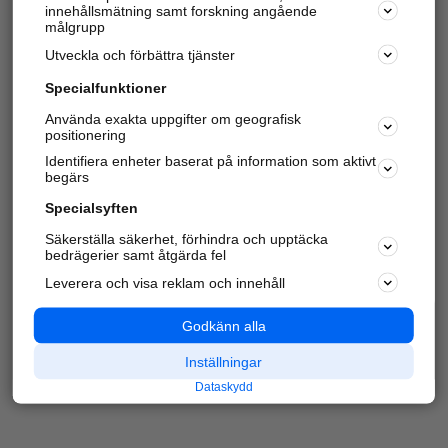
innehållsmätning samt forskning angående
Har du redan verifierat ditt företag?
Logga in
målgrupp
Utveckla och förbättra tjänster
Specialfunktioner
Varje vecka besöker du och
4 miljoner
andra
Använda exakta uppgifter om geografisk
positionering
härliga användare oss för att hitta rätt lokal
information om företag, privatpersoner och
Identifiera enheter baserat på information som aktivt
platser.
begärs
Specialsyften
Säkerställa säkerhet, förhindra och upptäcka
bedrägerier samt åtgärda fel
Leverera och visa reklam och innehåll
Godkänn alla
Inställningar
Dataskydd