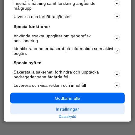
innehållsmätning samt forskning angående
Har du redan verifierat ditt företag?
Logga in
målgrupp
Utveckla och förbättra tjänster
Specialfunktioner
Varje vecka besöker du och
4 miljoner
andra
Använda exakta uppgifter om geografisk
positionering
härliga användare oss för att hitta rätt lokal
information om företag, privatpersoner och
Identifiera enheter baserat på information som aktivt
platser.
begärs
Specialsyften
Säkerställa säkerhet, förhindra och upptäcka
bedrägerier samt åtgärda fel
Leverera och visa reklam och innehåll
Godkänn alla
Inställningar
Dataskydd