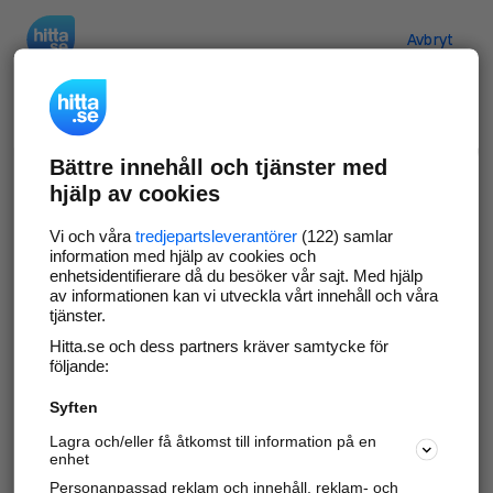
Hitta.se
Avbryt
Verifiera ditt företag
Bättre innehåll och tjänster med
Gör som
69 549
företag
- ta kontroll över din
hjälp av cookies
företagssida på hitta.se och syns bättre mot
kunder i ditt närområde. Helt kostnadsfritt.
Vi och våra
tredjepartsleverantörer
(122) samlar
information med hjälp av cookies och
enhetsidentifierare då du besöker vår sajt. Med hjälp
av informationen kan vi utveckla vårt innehåll och våra
tjänster.
Uppdatera din företagsinformation
Hitta.se och dess partners kräver samtycke för
Svara på och hantera dina omdömen
följande:
Syften
Gå vidare
Lagra och/eller få åtkomst till information på en
enhet
Personanpassad reklam och innehåll, reklam- och