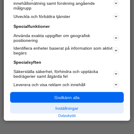
innehållsmätning samt forskning angående
Har du redan verifierat ditt företag?
Logga in
målgrupp
Utveckla och förbättra tjänster
Specialfunktioner
Varje vecka besöker du och
4 miljoner
andra
Använda exakta uppgifter om geografisk
positionering
härliga användare oss för att hitta rätt lokal
information om företag, privatpersoner och
Identifiera enheter baserat på information som aktivt
platser.
begärs
Specialsyften
Säkerställa säkerhet, förhindra och upptäcka
bedrägerier samt åtgärda fel
Leverera och visa reklam och innehåll
Godkänn alla
Inställningar
Dataskydd