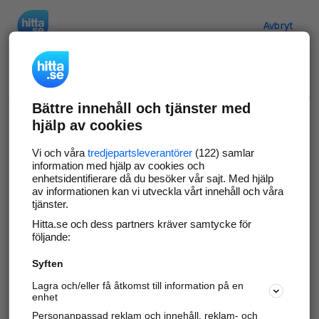
Hitta.se
Avbryt
Verifiera ditt företag
Bättre innehåll och tjänster med
Gör som
69 546
företag
- ta kontroll över din
hjälp av cookies
företagssida på hitta.se och syns bättre mot
kunder i ditt närområde. Helt kostnadsfritt.
Vi och våra
tredjepartsleverantörer
(122) samlar
information med hjälp av cookies och
enhetsidentifierare då du besöker vår sajt. Med hjälp
av informationen kan vi utveckla vårt innehåll och våra
tjänster.
Uppdatera din företagsinformation
Hitta.se och dess partners kräver samtycke för
Svara på och hantera dina omdömen
följande:
Syften
Gå vidare
Lagra och/eller få åtkomst till information på en
enhet
Personanpassad reklam och innehåll, reklam- och