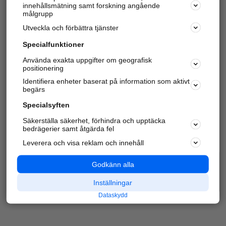
innehållsmätning samt forskning angående
Har du redan verifierat ditt företag?
Logga in
målgrupp
Utveckla och förbättra tjänster
Specialfunktioner
Varje vecka besöker du och
4 miljoner
andra
Använda exakta uppgifter om geografisk
positionering
härliga användare oss för att hitta rätt lokal
information om företag, privatpersoner och
Identifiera enheter baserat på information som aktivt
platser.
begärs
Specialsyften
Säkerställa säkerhet, förhindra och upptäcka
bedrägerier samt åtgärda fel
Leverera och visa reklam och innehåll
Godkänn alla
Inställningar
Dataskydd