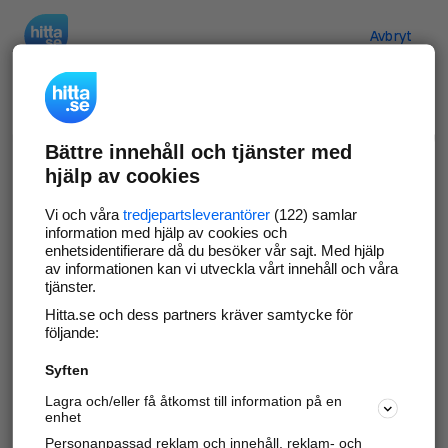
Hitta.se
Avbryt
Verifiera ditt företag
Bättre innehåll och tjänster med
Gör som
69 574
företag
- ta kontroll över din
hjälp av cookies
företagssida på hitta.se och syns bättre mot
kunder i ditt närområde. Helt kostnadsfritt.
Vi och våra
tredjepartsleverantörer
(122) samlar
information med hjälp av cookies och
enhetsidentifierare då du besöker vår sajt. Med hjälp
av informationen kan vi utveckla vårt innehåll och våra
tjänster.
Uppdatera din företagsinformation
Hitta.se och dess partners kräver samtycke för
Svara på och hantera dina omdömen
följande:
Syften
Gå vidare
Lagra och/eller få åtkomst till information på en
enhet
Personanpassad reklam och innehåll, reklam- och