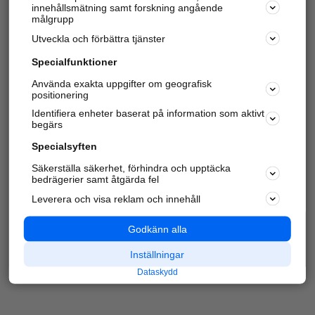
innehållsmätning samt forskning angående
Har du redan verifierat ditt företag?
Logga in
målgrupp
Utveckla och förbättra tjänster
Specialfunktioner
Varje vecka besöker du och
4 miljoner
andra
Använda exakta uppgifter om geografisk
positionering
härliga användare oss för att hitta rätt lokal
information om företag, privatpersoner och
Identifiera enheter baserat på information som aktivt
platser.
begärs
Specialsyften
Säkerställa säkerhet, förhindra och upptäcka
bedrägerier samt åtgärda fel
Leverera och visa reklam och innehåll
Godkänn alla
Inställningar
Dataskydd