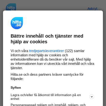
Hitta.se
Avbryt
Verifiera ditt företag
Bättre innehåll och tjänster med
Gör som
69 549
företag
- ta kontroll över din
hjälp av cookies
företagssida på hitta.se och syns bättre mot
kunder i ditt närområde. Helt kostnadsfritt.
Vi och våra
tredjepartsleverantörer
(122) samlar
information med hjälp av cookies och
enhetsidentifierare då du besöker vår sajt. Med hjälp
av informationen kan vi utveckla vårt innehåll och våra
tjänster.
Uppdatera din företagsinformation
Hitta.se och dess partners kräver samtycke för
Svara på och hantera dina omdömen
följande:
Syften
Gå vidare
Lagra och/eller få åtkomst till information på en
enhet
Personanpassad reklam och innehåll, reklam- och