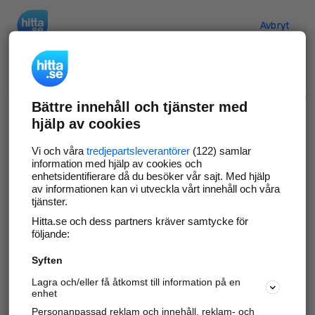
Hitta.se
Avbryt
Verifiera ditt företag
Bättre innehåll och tjänster med
Gör som
69 530
företag
- ta kontroll över din
hjälp av cookies
företagssida på hitta.se och syns bättre mot
kunder i ditt närområde. Helt kostnadsfritt.
Vi och våra
tredjepartsleverantörer
(122) samlar
information med hjälp av cookies och
enhetsidentifierare då du besöker vår sajt. Med hjälp
av informationen kan vi utveckla vårt innehåll och våra
tjänster.
Uppdatera din företagsinformation
Hitta.se och dess partners kräver samtycke för
Svara på och hantera dina omdömen
följande:
Syften
Gå vidare
Lagra och/eller få åtkomst till information på en
enhet
Personanpassad reklam och innehåll, reklam- och