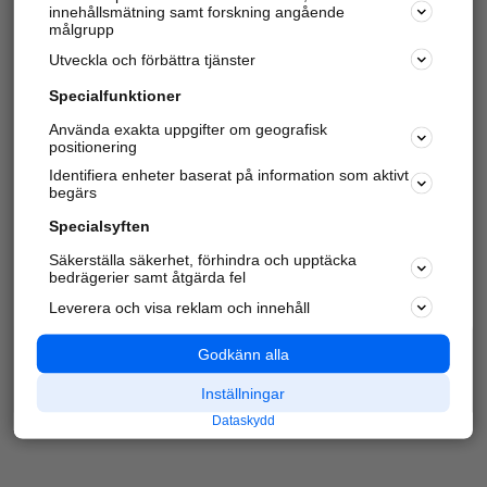
innehållsmätning samt forskning angående
Har du redan verifierat ditt företag?
Logga in
målgrupp
Utveckla och förbättra tjänster
Specialfunktioner
Varje vecka besöker du och
4 miljoner
andra
Använda exakta uppgifter om geografisk
positionering
härliga användare oss för att hitta rätt lokal
information om företag, privatpersoner och
Identifiera enheter baserat på information som aktivt
platser.
begärs
Specialsyften
Säkerställa säkerhet, förhindra och upptäcka
bedrägerier samt åtgärda fel
Leverera och visa reklam och innehåll
Godkänn alla
Inställningar
Dataskydd