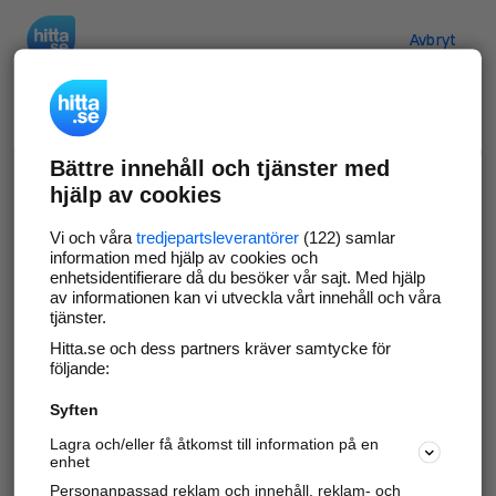
Hitta.se
Avbryt
Verifiera ditt företag
Bättre innehåll och tjänster med
Gör som
69 554
företag
- ta kontroll över din
hjälp av cookies
företagssida på hitta.se och syns bättre mot
kunder i ditt närområde. Helt kostnadsfritt.
Vi och våra
tredjepartsleverantörer
(122) samlar
information med hjälp av cookies och
enhetsidentifierare då du besöker vår sajt. Med hjälp
av informationen kan vi utveckla vårt innehåll och våra
tjänster.
Uppdatera din företagsinformation
Hitta.se och dess partners kräver samtycke för
Svara på och hantera dina omdömen
följande:
Syften
Gå vidare
Lagra och/eller få åtkomst till information på en
enhet
Personanpassad reklam och innehåll, reklam- och