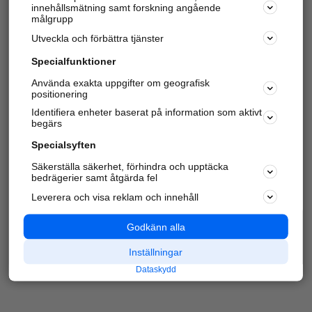
innehållsmätning samt forskning angående
Har du redan verifierat ditt företag?
Logga in
målgrupp
Utveckla och förbättra tjänster
Specialfunktioner
Varje vecka besöker du och
4 miljoner
andra
Använda exakta uppgifter om geografisk
positionering
härliga användare oss för att hitta rätt lokal
information om företag, privatpersoner och
Identifiera enheter baserat på information som aktivt
platser.
begärs
Specialsyften
Säkerställa säkerhet, förhindra och upptäcka
bedrägerier samt åtgärda fel
Leverera och visa reklam och innehåll
Godkänn alla
Inställningar
Dataskydd