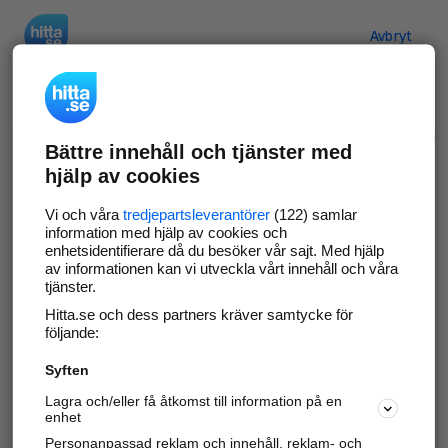
Hitta.se
Avbryt
Verifiera ditt företag
Bättre innehåll och tjänster med
Gör som
69 549
företag
- ta kontroll över din
hjälp av cookies
företagssida på hitta.se och syns bättre mot
kunder i ditt närområde. Helt kostnadsfritt.
Vi och våra
tredjepartsleverantörer
(122) samlar
information med hjälp av cookies och
enhetsidentifierare då du besöker vår sajt. Med hjälp
av informationen kan vi utveckla vårt innehåll och våra
tjänster.
Uppdatera din företagsinformation
Hitta.se och dess partners kräver samtycke för
Svara på och hantera dina omdömen
följande:
Syften
Gå vidare
Lagra och/eller få åtkomst till information på en
enhet
Personanpassad reklam och innehåll, reklam- och