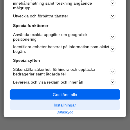
innehållsmätning samt forskning angående
Har du redan verifierat ditt företag?
Logga in
målgrupp
Utveckla och förbättra tjänster
Specialfunktioner
Varje vecka besöker du och
4 miljoner
andra
Använda exakta uppgifter om geografisk
positionering
härliga användare oss för att hitta rätt lokal
information om företag, privatpersoner och
Identifiera enheter baserat på information som aktivt
platser.
begärs
Specialsyften
Säkerställa säkerhet, förhindra och upptäcka
bedrägerier samt åtgärda fel
Leverera och visa reklam och innehåll
Godkänn alla
Inställningar
Dataskydd