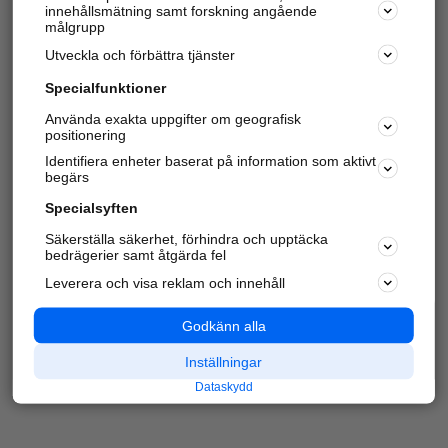
innehållsmätning samt forskning angående
Har du redan verifierat ditt företag?
Logga in
målgrupp
Utveckla och förbättra tjänster
Specialfunktioner
Varje vecka besöker du och
4 miljoner
andra
Använda exakta uppgifter om geografisk
positionering
härliga användare oss för att hitta rätt lokal
information om företag, privatpersoner och
Identifiera enheter baserat på information som aktivt
platser.
begärs
Specialsyften
Säkerställa säkerhet, förhindra och upptäcka
bedrägerier samt åtgärda fel
Leverera och visa reklam och innehåll
Godkänn alla
Inställningar
Dataskydd