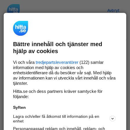
Hitta.se
Avbryt
Verifiera ditt företag
Bättre innehåll och tjänster med
Gör som
69 529
företag
- ta kontroll över din
hjälp av cookies
företagssida på hitta.se och syns bättre mot
kunder i ditt närområde. Helt kostnadsfritt.
Vi och våra
tredjepartsleverantörer
(122) samlar
information med hjälp av cookies och
enhetsidentifierare då du besöker vår sajt. Med hjälp
av informationen kan vi utveckla vårt innehåll och våra
tjänster.
Uppdatera din företagsinformation
Hitta.se och dess partners kräver samtycke för
Svara på och hantera dina omdömen
följande:
Syften
Gå vidare
Lagra och/eller få åtkomst till information på en
enhet
Personanpassad reklam och innehåll, reklam- och