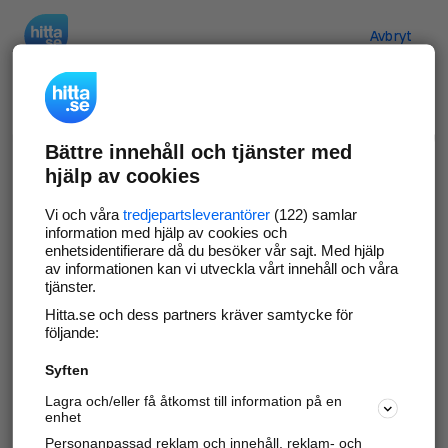
Hitta.se
Avbryt
Verifiera ditt företag
Bättre innehåll och tjänster med
Gör som
69 557
företag
- ta kontroll över din
hjälp av cookies
företagssida på hitta.se och syns bättre mot
kunder i ditt närområde. Helt kostnadsfritt.
Vi och våra
tredjepartsleverantörer
(122) samlar
information med hjälp av cookies och
enhetsidentifierare då du besöker vår sajt. Med hjälp
av informationen kan vi utveckla vårt innehåll och våra
tjänster.
Uppdatera din företagsinformation
Hitta.se och dess partners kräver samtycke för
Svara på och hantera dina omdömen
följande:
Syften
Gå vidare
Lagra och/eller få åtkomst till information på en
enhet
Personanpassad reklam och innehåll, reklam- och