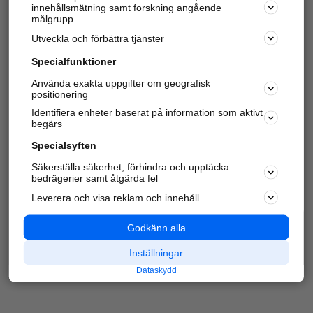
innehållsmätning samt forskning angående
Har du redan verifierat ditt företag?
Logga in
målgrupp
Utveckla och förbättra tjänster
Specialfunktioner
Varje vecka besöker du och
4 miljoner
andra
Använda exakta uppgifter om geografisk
positionering
härliga användare oss för att hitta rätt lokal
information om företag, privatpersoner och
Identifiera enheter baserat på information som aktivt
platser.
begärs
Specialsyften
Säkerställa säkerhet, förhindra och upptäcka
bedrägerier samt åtgärda fel
Leverera och visa reklam och innehåll
Godkänn alla
Inställningar
Dataskydd