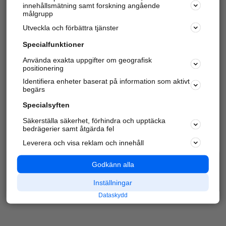
innehållsmätning samt forskning angående
Har du redan verifierat ditt företag?
Logga in
målgrupp
Utveckla och förbättra tjänster
Specialfunktioner
Varje vecka besöker du och
4 miljoner
andra
Använda exakta uppgifter om geografisk
positionering
härliga användare oss för att hitta rätt lokal
information om företag, privatpersoner och
Identifiera enheter baserat på information som aktivt
platser.
begärs
Specialsyften
Säkerställa säkerhet, förhindra och upptäcka
bedrägerier samt åtgärda fel
Leverera och visa reklam och innehåll
Godkänn alla
Inställningar
Dataskydd