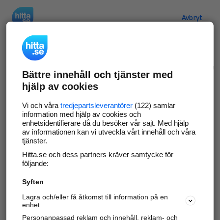
Hitta.se
Avbryt
Verifiera ditt företag
Bättre innehåll och tjänster med
Gör som
69 572
företag
- ta kontroll över din
hjälp av cookies
företagssida på hitta.se och syns bättre mot
kunder i ditt närområde. Helt kostnadsfritt.
Vi och våra
tredjepartsleverantörer
(122) samlar
information med hjälp av cookies och
enhetsidentifierare då du besöker vår sajt. Med hjälp
av informationen kan vi utveckla vårt innehåll och våra
tjänster.
Uppdatera din företagsinformation
Hitta.se och dess partners kräver samtycke för
Svara på och hantera dina omdömen
följande:
Syften
Gå vidare
Lagra och/eller få åtkomst till information på en
enhet
Personanpassad reklam och innehåll, reklam- och