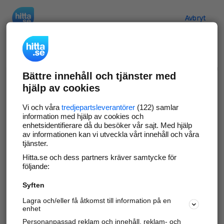
Hitta.se
Avbryt
Verifiera ditt företag
Bättre innehåll och tjänster med
Gör som
69 551
företag
- ta kontroll över din
hjälp av cookies
företagssida på hitta.se och syns bättre mot
kunder i ditt närområde. Helt kostnadsfritt.
Vi och våra
tredjepartsleverantörer
(122) samlar
information med hjälp av cookies och
enhetsidentifierare då du besöker vår sajt. Med hjälp
av informationen kan vi utveckla vårt innehåll och våra
tjänster.
Uppdatera din företagsinformation
Hitta.se och dess partners kräver samtycke för
Svara på och hantera dina omdömen
följande:
Syften
Gå vidare
Lagra och/eller få åtkomst till information på en
enhet
Personanpassad reklam och innehåll, reklam- och