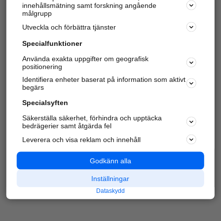
innehållsmätning samt forskning angående
Har du redan verifierat ditt företag?
Logga in
målgrupp
Utveckla och förbättra tjänster
Specialfunktioner
Varje vecka besöker du och
4 miljoner
andra
Använda exakta uppgifter om geografisk
positionering
härliga användare oss för att hitta rätt lokal
information om företag, privatpersoner och
Identifiera enheter baserat på information som aktivt
platser.
begärs
Specialsyften
Säkerställa säkerhet, förhindra och upptäcka
bedrägerier samt åtgärda fel
Leverera och visa reklam och innehåll
Godkänn alla
Inställningar
Dataskydd