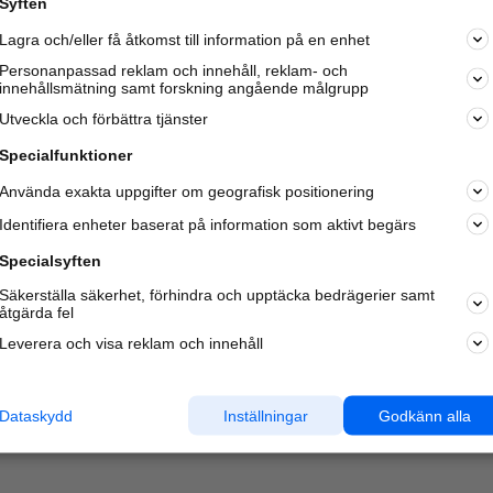
Syften
Lagra och/eller få åtkomst till information på en enhet
Personanpassad reklam och innehåll, reklam- och
innehållsmätning samt forskning angående målgrupp
Varje vecka besöker du och
4 miljoner
andra härliga användar
Utveckla och förbättra tjänster
oss för att hitta rätt lokal information om företag,
privatpersoner och platser.
Specialfunktioner
Använda exakta uppgifter om geografisk positionering
Identifiera enheter baserat på information som aktivt begärs
Specialsyften
Säkerställa säkerhet, förhindra och upptäcka bedrägerier samt
åtgärda fel
Leverera och visa reklam och innehåll
Dataskydd
Inställningar
Godkänn alla