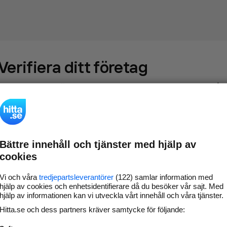
Verifiera ditt företag
Gör som
69 551
företag
- ta kontroll över din företagssida på
hitta.se och syns bättre mot kunder i ditt närområde. Helt
kostnadsfritt.
Bättre innehåll och tjänster med hjälp av
Uppdatera din
Svara på och hantera dina
cookies
företagsinformation
omdömen
Gå vidare
Vi och våra
tredjepartsleverantörer
(122) samlar information med
hjälp av cookies och enhetsidentifierare då du besöker vår sajt. Med
hjälp av informationen kan vi utveckla vårt innehåll och våra tjänster.
Hitta.se och dess partners kräver samtycke för följande:
Har du redan verifierat ditt företag?
Logga in