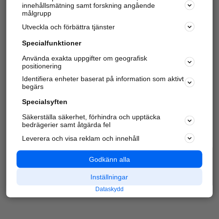
innehållsmätning samt forskning angående
Har du redan verifierat ditt företag?
Logga in
målgrupp
Utveckla och förbättra tjänster
Specialfunktioner
Varje vecka besöker du och
4 miljoner
andra
Använda exakta uppgifter om geografisk
positionering
härliga användare oss för att hitta rätt lokal
information om företag, privatpersoner och
Identifiera enheter baserat på information som aktivt
platser.
begärs
Specialsyften
Säkerställa säkerhet, förhindra och upptäcka
bedrägerier samt åtgärda fel
Leverera och visa reklam och innehåll
Godkänn alla
Inställningar
Dataskydd