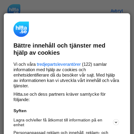
Hitta.se
Avbryt
Verifiera ditt företag
Bättre innehåll och tjänster med
Gör som
69 532
företag
- ta kontroll över din
hjälp av cookies
företagssida på hitta.se och syns bättre mot
kunder i ditt närområde. Helt kostnadsfritt.
Vi och våra
tredjepartsleverantörer
(122) samlar
information med hjälp av cookies och
enhetsidentifierare då du besöker vår sajt. Med hjälp
av informationen kan vi utveckla vårt innehåll och våra
tjänster.
Uppdatera din företagsinformation
Hitta.se och dess partners kräver samtycke för
Svara på och hantera dina omdömen
följande:
Syften
Gå vidare
Lagra och/eller få åtkomst till information på en
enhet
Personanpassad reklam och innehåll, reklam- och