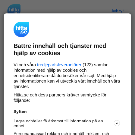
Hitta.se
Avbryt
Verifiera ditt företag
Bättre innehåll och tjänster med
Gör som
69 551
företag
- ta kontroll över din
hjälp av cookies
företagssida på hitta.se och syns bättre mot
kunder i ditt närområde. Helt kostnadsfritt.
Vi och våra
tredjepartsleverantörer
(122) samlar
information med hjälp av cookies och
enhetsidentifierare då du besöker vår sajt. Med hjälp
av informationen kan vi utveckla vårt innehåll och våra
tjänster.
Uppdatera din företagsinformation
Hitta.se och dess partners kräver samtycke för
Svara på och hantera dina omdömen
följande:
Syften
Gå vidare
Lagra och/eller få åtkomst till information på en
enhet
Personanpassad reklam och innehåll, reklam- och