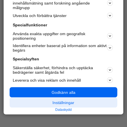
innehållsmätning samt forskning angående
Har du redan verifierat ditt företag?
Logga in
målgrupp
Utveckla och förbättra tjänster
Specialfunktioner
Varje vecka besöker du och
4 miljoner
andra
Använda exakta uppgifter om geografisk
positionering
härliga användare oss för att hitta rätt lokal
information om företag, privatpersoner och
Identifiera enheter baserat på information som aktivt
platser.
begärs
Specialsyften
Säkerställa säkerhet, förhindra och upptäcka
bedrägerier samt åtgärda fel
Leverera och visa reklam och innehåll
Godkänn alla
Inställningar
Dataskydd