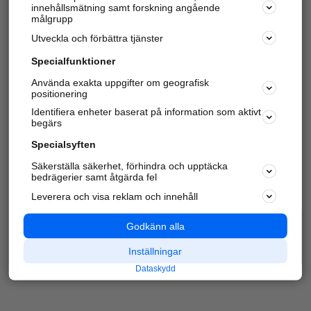
innehållsmätning samt forskning angående
Har du redan verifierat ditt företag?
Logga in
målgrupp
Utveckla och förbättra tjänster
Specialfunktioner
Varje vecka besöker du och
4 miljoner
andra
Använda exakta uppgifter om geografisk
positionering
härliga användare oss för att hitta rätt lokal
information om företag, privatpersoner och
Identifiera enheter baserat på information som aktivt
platser.
begärs
Specialsyften
Säkerställa säkerhet, förhindra och upptäcka
bedrägerier samt åtgärda fel
Leverera och visa reklam och innehåll
Godkänn alla
Inställningar
Dataskydd