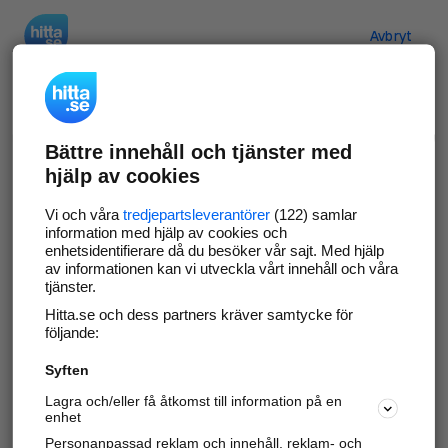
Hitta.se
Avbryt
Verifiera ditt företag
Bättre innehåll och tjänster med
Gör som
69 571
företag
- ta kontroll över din
hjälp av cookies
företagssida på hitta.se och syns bättre mot
kunder i ditt närområde. Helt kostnadsfritt.
Vi och våra
tredjepartsleverantörer
(122) samlar
information med hjälp av cookies och
enhetsidentifierare då du besöker vår sajt. Med hjälp
av informationen kan vi utveckla vårt innehåll och våra
tjänster.
Uppdatera din företagsinformation
Hitta.se och dess partners kräver samtycke för
Svara på och hantera dina omdömen
följande:
Syften
Gå vidare
Lagra och/eller få åtkomst till information på en
enhet
Personanpassad reklam och innehåll, reklam- och