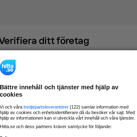
Verifiera ditt företag
Gör som
69 573
företag
- ta kontroll över din företagssida på
hitta.se och syns bättre mot kunder i ditt närområde. Helt
kostnadsfritt.
Bättre innehåll och tjänster med hjälp av
Uppdatera din
Svara på och hantera dina
cookies
företagsinformation
omdömen
Gå vidare
Vi och våra
tredjepartsleverantörer
(122) samlar information med
hjälp av cookies och enhetsidentifierare då du besöker vår sajt. Med
hjälp av informationen kan vi utveckla vårt innehåll och våra tjänster.
Hitta.se och dess partners kräver samtycke för följande:
Har du redan verifierat ditt företag?
Logga in