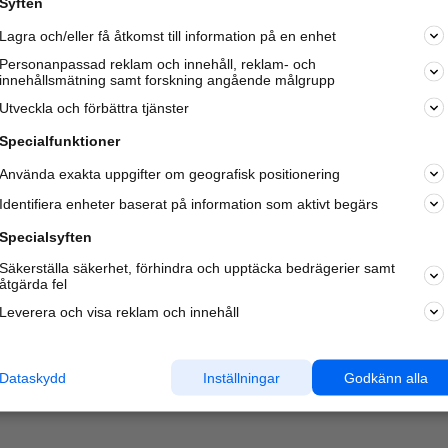
Syften
Lagra och/eller få åtkomst till information på en enhet
Personanpassad reklam och innehåll, reklam- och
innehållsmätning samt forskning angående målgrupp
Varje vecka besöker du och
4 miljoner
andra härliga användar
Utveckla och förbättra tjänster
oss för att hitta rätt lokal information om företag,
privatpersoner och platser.
Specialfunktioner
Använda exakta uppgifter om geografisk positionering
Identifiera enheter baserat på information som aktivt begärs
Specialsyften
Säkerställa säkerhet, förhindra och upptäcka bedrägerier samt
åtgärda fel
Leverera och visa reklam och innehåll
Dataskydd
Inställningar
Godkänn alla