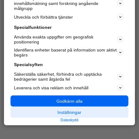
innehållsmätning samt forskning angående
Har du redan verifierat ditt företag?
Logga in
målgrupp
Utveckla och förbättra tjänster
Specialfunktioner
Varje vecka besöker du och
4 miljoner
andra
Använda exakta uppgifter om geografisk
positionering
härliga användare oss för att hitta rätt lokal
information om företag, privatpersoner och
Identifiera enheter baserat på information som aktivt
platser.
begärs
Specialsyften
Säkerställa säkerhet, förhindra och upptäcka
bedrägerier samt åtgärda fel
Leverera och visa reklam och innehåll
Godkänn alla
Inställningar
Dataskydd