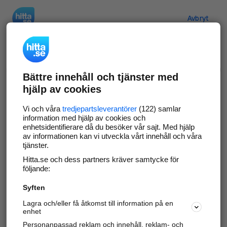
Hitta.se
Avbryt
Verifiera ditt företag
Bättre innehåll och tjänster med
Gör som
69 552
företag
- ta kontroll över din
hjälp av cookies
företagssida på hitta.se och syns bättre mot
kunder i ditt närområde. Helt kostnadsfritt.
Vi och våra
tredjepartsleverantörer
(122) samlar
information med hjälp av cookies och
enhetsidentifierare då du besöker vår sajt. Med hjälp
av informationen kan vi utveckla vårt innehåll och våra
tjänster.
Uppdatera din företagsinformation
Hitta.se och dess partners kräver samtycke för
Svara på och hantera dina omdömen
följande:
Syften
Gå vidare
Lagra och/eller få åtkomst till information på en
enhet
Personanpassad reklam och innehåll, reklam- och