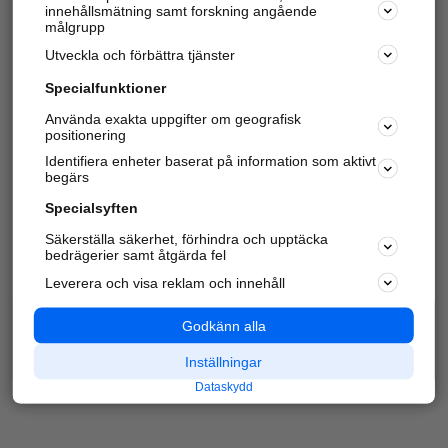
innehållsmätning samt forskning angående
Har du redan verifierat ditt företag?
Logga in
målgrupp
Utveckla och förbättra tjänster
Specialfunktioner
Varje vecka besöker du och
4 miljoner
andra
Använda exakta uppgifter om geografisk
positionering
härliga användare oss för att hitta rätt lokal
information om företag, privatpersoner och
Identifiera enheter baserat på information som aktivt
platser.
begärs
Specialsyften
Säkerställa säkerhet, förhindra och upptäcka
bedrägerier samt åtgärda fel
Leverera och visa reklam och innehåll
Godkänn alla
Inställningar
Dataskydd