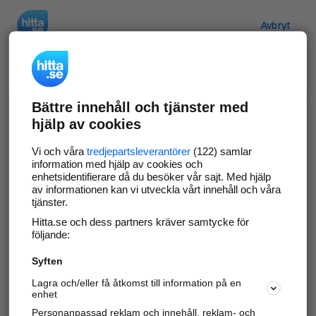
Hitta.se
Avbryt
Verifiera ditt företag
Bättre innehåll och tjänster med
Gör som
69 546
företag
- ta kontroll över din
hjälp av cookies
företagssida på hitta.se och syns bättre mot
kunder i ditt närområde. Helt kostnadsfritt.
Vi och våra
tredjepartsleverantörer
(122) samlar
information med hjälp av cookies och
enhetsidentifierare då du besöker vår sajt. Med hjälp
av informationen kan vi utveckla vårt innehåll och våra
tjänster.
Uppdatera din företagsinformation
Hitta.se och dess partners kräver samtycke för
Svara på och hantera dina omdömen
följande:
Syften
Gå vidare
Lagra och/eller få åtkomst till information på en
enhet
Personanpassad reklam och innehåll, reklam- och