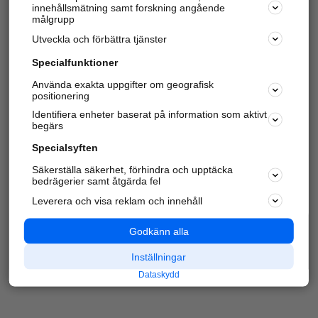
innehållsmätning samt forskning angående
Har du redan verifierat ditt företag?
Logga in
målgrupp
Utveckla och förbättra tjänster
Specialfunktioner
Varje vecka besöker du och
4 miljoner
andra
Använda exakta uppgifter om geografisk
positionering
härliga användare oss för att hitta rätt lokal
information om företag, privatpersoner och
Identifiera enheter baserat på information som aktivt
platser.
begärs
Specialsyften
Säkerställa säkerhet, förhindra och upptäcka
bedrägerier samt åtgärda fel
Leverera och visa reklam och innehåll
Godkänn alla
Inställningar
Dataskydd