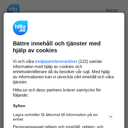
Hitta.se
Avbryt
Verifiera ditt företag
Bättre innehåll och tjänster med
Gör som
69 573
företag
- ta kontroll över din
hjälp av cookies
företagssida på hitta.se och syns bättre mot
kunder i ditt närområde. Helt kostnadsfritt.
Vi och våra
tredjepartsleverantörer
(122) samlar
information med hjälp av cookies och
enhetsidentifierare då du besöker vår sajt. Med hjälp
av informationen kan vi utveckla vårt innehåll och våra
tjänster.
Uppdatera din företagsinformation
Hitta.se och dess partners kräver samtycke för
Svara på och hantera dina omdömen
följande:
Syften
Gå vidare
Lagra och/eller få åtkomst till information på en
enhet
Personanpassad reklam och innehåll, reklam- och